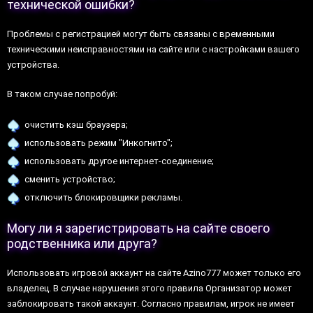
технической ошибки?
Проблемы с регистрацией могут быть связаны с временными
техническими неисправностями на сайте или с настройками вашего
устройства.
В таком случае попробуй:
очистить кэш браузера;
использовать режим "Инкогнито";
использовать другое интернет-соединение;
сменить устройство;
отключить блокировщики рекламы.
Могу ли я зарегистрировать на сайте своего
родственника или друга?
Использовать игровой аккаунт на сайте Azino777 может только его
владелец. В случае нарушения этого правила Организатор может
заблокировать такой аккаунт. Согласно правилам, игрок не имеет