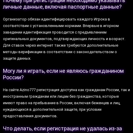
Почему при регистрации необходимо указывать
личные данные, включая паспортные данные?
Организатор обязан идентифицировать каждого Игрока в
соответствии с установленными нормами. Впервые в игорном
заведении идентификация проводится с предъявлением
оригинальных документов, подтверждающих личность и возраст.
Для ставок через интернет также требуются дополнительные
методы верификации в соответствии с законодательством о
защите данных.
Могу ли я играть, если не являюсь гражданином
России?
На сайте Azino777 регистрация доступна как гражданам России, так и
иностранным гражданам или лицам без гражданства, которые
имеют право на пребывание в России, включая беженцев и лиц,
нуждающихся в дополнительной защите, при условии
предоставления документов.
Что делать, если регистрация не удалась из-за