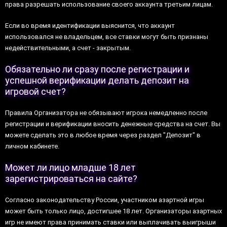
права разрешать использование своего аккаунта третьим лицам.
Если во время идентификации выяснится, что аккаунт
использовался не владельцем, все ставки могут быть признаны
недействительными, а счет - закрытым.
Обязательно ли сразу после регистрации и
успешной верификации делать депозит на
игровой счет?
Правила Организатора не обязывают игрока немедленно после
регистрации и верификации вносить денежные средства на счет. Вы
можете сделать это в любое время через раздел "Депозит" в
личном кабинете.
Может ли лицо младше 18 лет
зарегистрироваться на сайте?
Согласно законодательству России, участником азартной игры
может быть только лицо, достигшее 18 лет. Организаторы азартных
игр не имеют права принимать ставки или выплачивать выигрыши