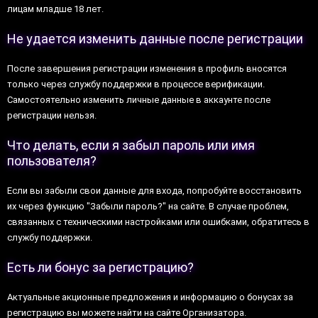
лицам младше 18 лет.
Не удается изменить данные после регистрации
После завершения регистрации изменения в профиль вносятся
только через службу поддержки в процессе верификации.
Самостоятельно изменить личные данные в аккаунте после
регистрации нельзя.
Что делать, если я забыл пароль или имя
пользователя?
Если вы забыли свои данные для входа, попробуйте восстановить
их через функцию "Забыли пароль?" на сайте. В случае проблем,
связанных с техническими настройками или ошибками, обратитесь в
службу поддержки.
Есть ли бонус за регистрацию?
Актуальные акционные предложения и информацию о бонусах за
регистрацию вы можете найти на сайте Организатора.