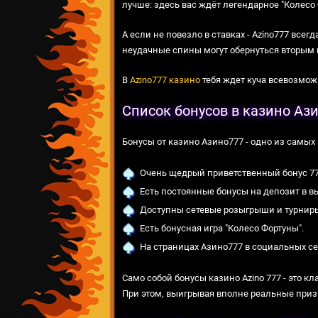
лучше: здесь вас ждёт легендарное "Колес
А если не повезло в ставках - Azino777 все
неудачные спины могут обернуться вторым
В
Azino777 казино
тебя ждет куча всевозмож
Список бонусов в казино Аз
Бонусы от казино Азино777 - одно из самых 
Очень щедрый приветственный бонус 77
Есть постоянные бонусы на депозит в в
Доступны сетевые розыгрыши и турнир
Есть бонусная игра "Колесо Фортуны".
На страницах Азино777 в социальных се
Само собой бонусы казино Azino 777 - это к
При этом, выигрывая вполне реальные призы.