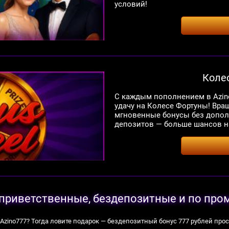
условий!
Коле
С каждым пополнением в Azin
удачу на Колесе Фортуны! Вра
мгновенные бонусы без допол
депозитов — больше шансов н
 приветственные, бездепозитные и по про
zino777? Тогда ловите подарок — бездепозитный бонус 777 рублей прос