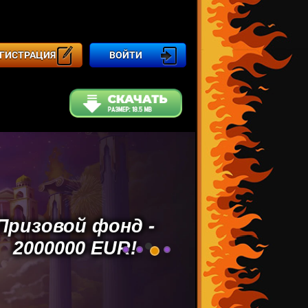
ЕГИСТРАЦИЯ
ВОЙТИ
Призовой фонд -
5000000 EUR!