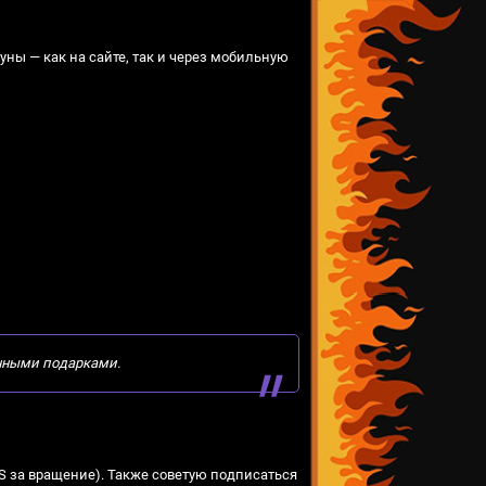
уны — как на сайте, так и через мобильную
анными подарками.
FS за вращение). Также советую подписаться