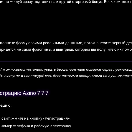
ично — клуб сразу подгонит вам крутой стартовый бонус. Весь комплект 
 заполните форму своими реальными данными, потом внесите первый деп
ридётся не сами фриспины, а выигрыш, который вы получите с их помо
o777 можно дополнительно урвать бездепозитные подарки через промокод
ём аккаунте и наслаждайтесь бесплатными вращениями на лучших слота
страцию Azino 7 7 7
трацию:
 сайт: жмите на кнопку «Регистрация».
 номер телефона и рабочую электронку.