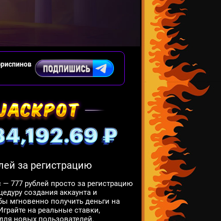
фриспинов
блей за регистрацию
 — 777 рублей просто за регистрацию
цедуру создания аккаунта и
бы мгновенно получить деньги на
 Играйте на реальные ставки,
для новых пользователей.