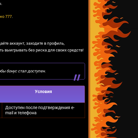
ы.
но 777
.
аёте аккаунт, заходите в профиль,
ть выигрывать без риска для своих средств!
обы бонус стал доступен.
Условия
Доступен после подтверждения e-
mail и телефона